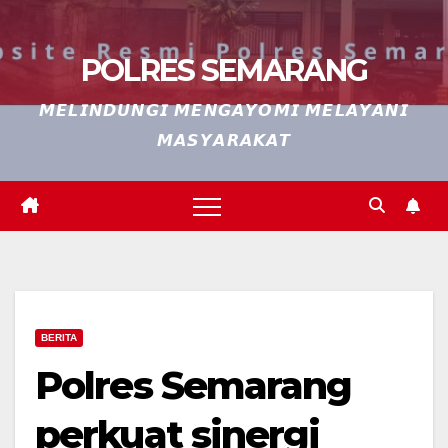
POLRES SEMARANG
𝙈𝙀𝙇𝙄𝙉𝘿𝙐𝙉𝙂𝙄 𝙈𝙀𝙉𝙂𝘼𝙔𝙊𝙈𝙄 𝙈𝙀𝙇𝘼𝙔𝘼𝙉𝙄
𝙈𝘼𝙎𝙔𝘼𝙍𝘼𝙆𝘼𝙏
BERITA
Polres Semarang
perkuat sinergi