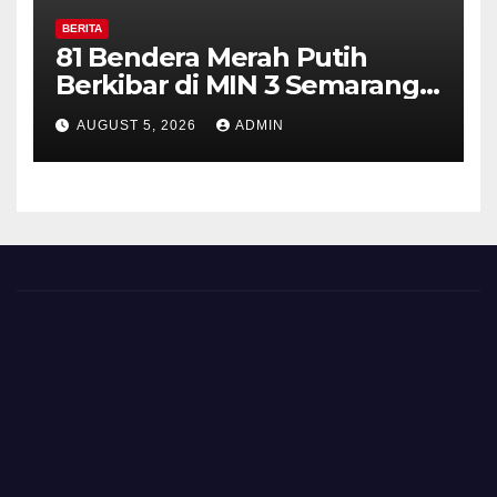
BERITA
81 Bendera Merah Putih
Berkibar di MIN 3 Semarang,
Bhabinkamtibmas Desa
AUGUST 5, 2026
ADMIN
Timpik Hadiri Peringatan
HUT ke-81 Kemerdekaan RI