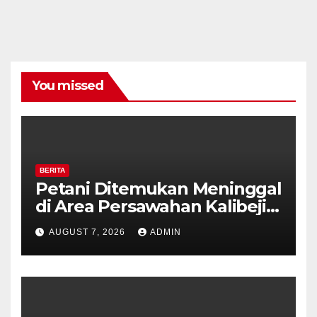
You missed
BERITA
Petani Ditemukan Meninggal
di Area Persawahan Kalibeji,
Polisi Pastikan Tidak Ada
AUGUST 7, 2026
ADMIN
Tanda Kekerasan