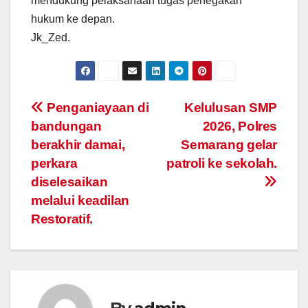
mendukung pelaksanaan tugas penegakan
hukum ke depan.
Jk_Zed.
Post
Penganiayaan di
Kelulusan SMP
bandungan
2026, Polres
navigation
berakhir damai,
Semarang gelar
perkara
patroli ke sekolah.
diselesaikan
melalui keadilan
Restoratif.