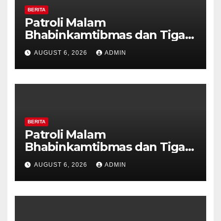
BERITA
Patroli Malam
Bhabinkamtibmas dan Tiga
Pilar Kelurahan Ungaran
AUGUST 6, 2026
ADMIN
Perkuat Kamtibmas, Warga
Diajak Aktifkan Ronda
BERITA
Patroli Malam
Bhabinkamtibmas dan Tiga
Pilar Kelurahan Ungaran
AUGUST 6, 2026
ADMIN
Perkuat Kamtibmas, Warga
Diajak Aktifkan Ronda