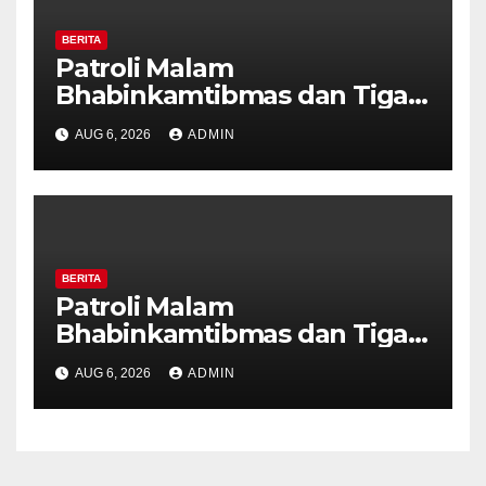
BERITA
Patroli Malam
Bhabinkamtibmas dan Tiga
Pilar Kelurahan Ungaran
AUG 6, 2026
ADMIN
Perkuat Kamtibmas, Warga
Diajak Aktifkan Ronda
BERITA
Patroli Malam
Bhabinkamtibmas dan Tiga
Pilar Kelurahan Ungaran
AUG 6, 2026
ADMIN
Perkuat Kamtibmas, Warga
Diajak Aktifkan Ronda