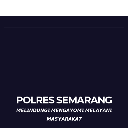
POLRES SEMARANG
𝙈𝙀𝙇𝙄𝙉𝘿𝙐𝙉𝙂𝙄 𝙈𝙀𝙉𝙂𝘼𝙔𝙊𝙈𝙄 𝙈𝙀𝙇𝘼𝙔𝘼𝙉𝙄
𝙈𝘼𝙎𝙔𝘼𝙍𝘼𝙆𝘼𝙏