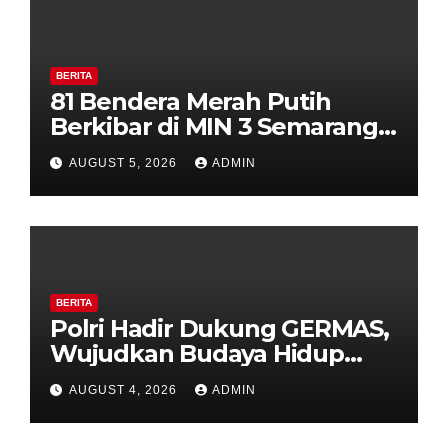
BERITA
81 Bendera Merah Putih
Berkibar di MIN 3 Semarang,
Bhabinkamtibmas Desa
AUGUST 5, 2026
ADMIN
Timpik Hadiri Peringatan
HUT ke-81 Kemerdekaan RI
BERITA
Polri Hadir Dukung GERMAS,
Wujudkan Budaya Hidup
Sehat di Kecamatan Pabelan
AUGUST 4, 2026
ADMIN