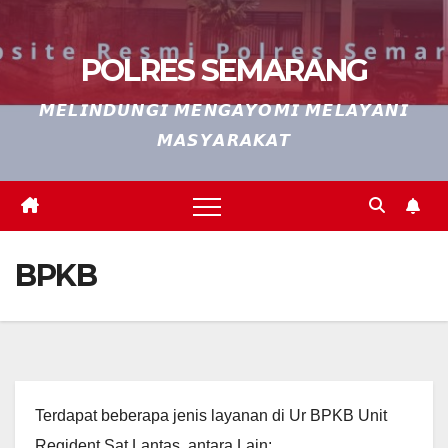
POLRES SEMARANG
𝙈𝙀𝙇𝙄𝙉𝘿𝙐𝙉𝙂𝙄 𝙈𝙀𝙉𝙂𝘼𝙔𝙊𝙈𝙄 𝙈𝙀𝙇𝘼𝙔𝘼𝙉𝙄
𝙈𝘼𝙎𝙔𝘼𝙍𝘼𝙆𝘼𝙏
BPKB
Terdapat beberapa jenis layanan di Ur BPKB Unit
Regident Sat Lantas, antara Lain: