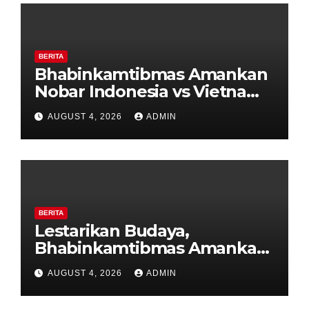
BERITA
Bhabinkamtibmas Amankan
Nobar Indonesia vs Vietnam
di Alun-Alun Bung Karno,
AUGUST 4, 2026
ADMIN
Suporter Antusias dan
Kondusif
BERITA
Lestarikan Budaya,
Bhabinkamtibmas Amankan
Pagelaran Wayang Kulit
AUGUST 4, 2026
ADMIN
Merti Dusun Pager Gedok
Banyubiru Kab Semarang