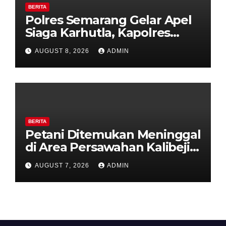
BERITA
Polres Semarang Gelar Apel
Siaga Karhutla, Kapolres
Tekankan Sinergi dan
AUGUST 8, 2026
ADMIN
Kesiapsiagaan Hadapi Musim
Kemarau.
BERITA
Petani Ditemukan Meninggal
di Area Persawahan Kalibeji,
Polisi Pastikan Tidak Ada
AUGUST 7, 2026
ADMIN
Tanda Kekerasan