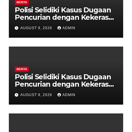
BERITA
Polisi Selidiki Kasus Dugaan
Pencurian dengan Kekerasan
di Counter HP Royal Phone
AUGUST 9, 2026
ADMIN
Ambarawa.
BERITA
Polisi Selidiki Kasus Dugaan
Pencurian dengan Kekerasan
di Counter HP Royal Phone
AUGUST 9, 2026
ADMIN
Ambarawa.