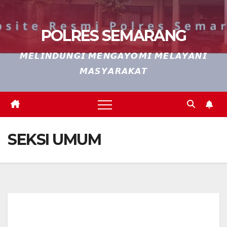
POLRES SEMARANG
𝙈𝙀𝙇𝙄𝙉𝘿𝙐𝙉𝙂𝙄 𝙈𝙀𝙉𝙂𝘼𝙔𝙊𝙈𝙄 𝙈𝙀𝙇𝘼𝙔𝘼𝙉𝙄
𝙈𝘼𝙎𝙔𝘼𝙍𝘼𝙆𝘼𝙏
SEKSI UMUM