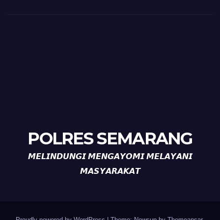
POLRES SEMARANG
𝙈𝙀𝙇𝙄𝙉𝘿𝙐𝙉𝙂𝙄 𝙈𝙀𝙉𝙂𝘼𝙔𝙊𝙈𝙄 𝙈𝙀𝙇𝘼𝙔𝘼𝙉𝙄
𝙈𝘼𝙎𝙔𝘼𝙍𝘼𝙆𝘼𝙏
Proudly powered by WordPress
|
Theme: Newsup by
Themeansar
.