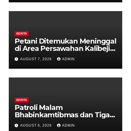
Kemarau.
BERITA
Petani Ditemukan Meninggal
di Area Persawahan Kalibeji,
Polisi Pastikan Tidak Ada
AUGUST 7, 2026
ADMIN
Tanda Kekerasan
BERITA
Patroli Malam
Bhabinkamtibmas dan Tiga
Pilar Kelurahan Ungaran
AUGUST 6, 2026
ADMIN
Perkuat Kamtibmas, Warga