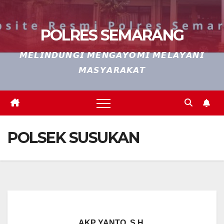
POLRES SEMARANG
𝙈𝙀𝙇𝙄𝙉𝘿𝙐𝙉𝙂𝙄 𝙈𝙀𝙉𝙂𝘼𝙔𝙊𝙈𝙄 𝙈𝙀𝙇𝘼𝙔𝘼𝙉𝙄
𝙈𝘼𝙎𝙔𝘼𝙍𝘼𝙆𝘼𝙏
POLSEK SUSUKAN
AKP YANTO, S.H.