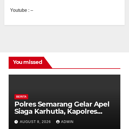
Youtube : –
You missed
BERITA
Polres Semarang Gelar Apel
Siaga Karhutla, Kapolres
Tekankan Sinergi dan
AUGUST 8, 2026
ADMIN
Kesiapsiagaan Hadapi Musim