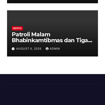
Diajak Aktifkan Ronda
BERITA
Patroli Malam
Bhabinkamtibmas dan Tiga
Pilar Kelurahan Ungaran
AUGUST 6, 2026
ADMIN
Perkuat Kamtibmas, Warga
Diajak Aktifkan Ronda