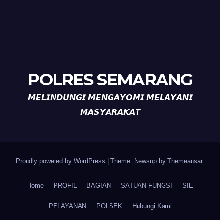
POLRES SEMARANG
𝙈𝙀𝙇𝙄𝙉𝘿𝙐𝙉𝙂𝙄 𝙈𝙀𝙉𝙂𝘼𝙔𝙊𝙈𝙄 𝙈𝙀𝙇𝘼𝙔𝘼𝙉𝙄
𝙈𝘼𝙎𝙔𝘼𝙍𝘼𝙆𝘼𝙏
Proudly powered by WordPress
|
Theme: Newsup by
Themeansar
.
Home
PROFIL
BAGIAN
SATUAN FUNGSI
SIE
PELAYANAN
POLSEK
Hubungi Kami