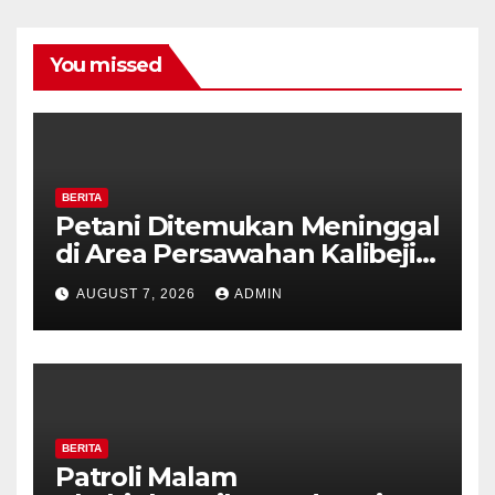
You missed
BERITA
Petani Ditemukan Meninggal
di Area Persawahan Kalibeji,
Polisi Pastikan Tidak Ada
AUGUST 7, 2026
ADMIN
Tanda Kekerasan
BERITA
Patroli Malam