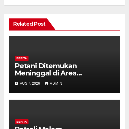
Related Post
BERITA
Petani Ditemukan
Meninggal di Area
Persawahan Kalibeji, Polisi
AUG 7, 2026
ADMIN
Pastikan Tidak Ada Tanda
Kekerasan
BERITA