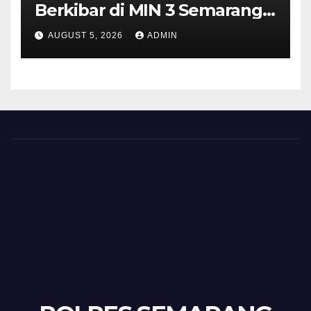
Berkibar di MIN 3 Semarang,
Bhabinkamtibmas Desa
AUGUST 5, 2026
ADMIN
Timpik Hadiri Peringatan
HUT ke-81 Kemerdekaan RI