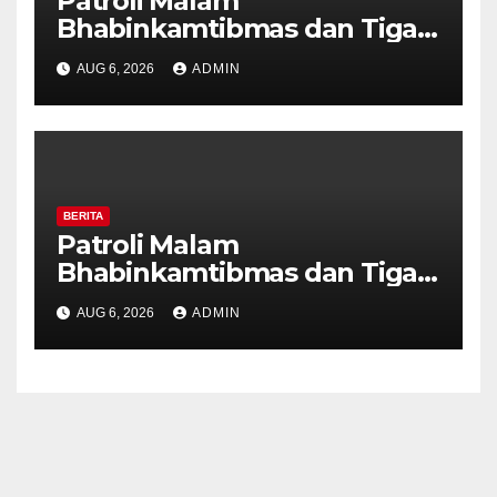
Patroli Malam
Bhabinkamtibmas dan Tiga
Pilar Kelurahan Ungaran
AUG 6, 2026
ADMIN
Perkuat Kamtibmas, Warga
Diajak Aktifkan Ronda
BERITA
Patroli Malam
Bhabinkamtibmas dan Tiga
Pilar Kelurahan Ungaran
AUG 6, 2026
ADMIN
Perkuat Kamtibmas, Warga
Diajak Aktifkan Ronda