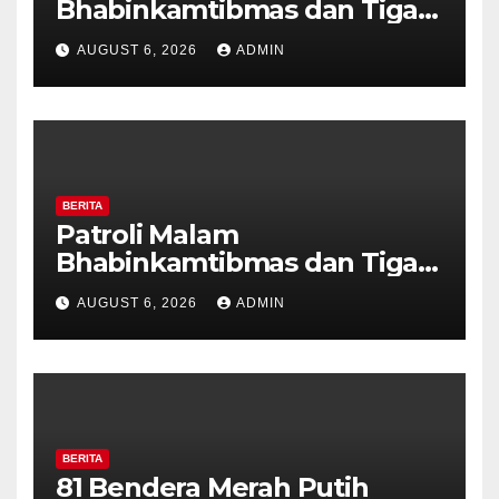
Bhabinkamtibmas dan Tiga
Pilar Kelurahan Ungaran
AUGUST 6, 2026
ADMIN
Perkuat Kamtibmas, Warga
Diajak Aktifkan Ronda
BERITA
Patroli Malam
Bhabinkamtibmas dan Tiga
Pilar Kelurahan Ungaran
AUGUST 6, 2026
ADMIN
Perkuat Kamtibmas, Warga
Diajak Aktifkan Ronda
BERITA
81 Bendera Merah Putih