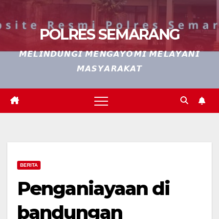
POLRES SEMARANG
𝙈𝙀𝙇𝙄𝙉𝘿𝙐𝙉𝙂𝙄 𝙈𝙀𝙉𝙂𝘼𝙔𝙊𝙈𝙄 𝙈𝙀𝙇𝘼𝙔𝘼𝙉𝙄
𝙈𝘼𝙎𝙔𝘼𝙍𝘼𝙆𝘼𝙏
BERITA
Penganiayaan di
bandungan