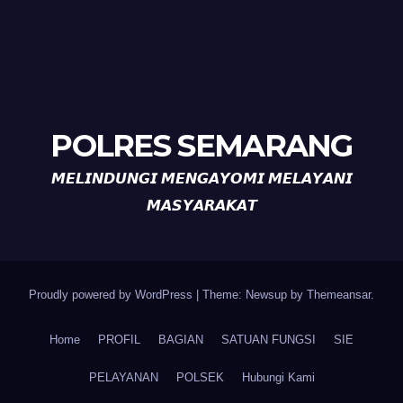
POLRES SEMARANG
𝙈𝙀𝙇𝙄𝙉𝘿𝙐𝙉𝙂𝙄 𝙈𝙀𝙉𝙂𝘼𝙔𝙊𝙈𝙄 𝙈𝙀𝙇𝘼𝙔𝘼𝙉𝙄
𝙈𝘼𝙎𝙔𝘼𝙍𝘼𝙆𝘼𝙏
Proudly powered by WordPress
|
Theme: Newsup by
Themeansar
.
Home
PROFIL
BAGIAN
SATUAN FUNGSI
SIE
PELAYANAN
POLSEK
Hubungi Kami