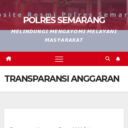
POLRES SEMARANG
𝙈𝙀𝙇𝙄𝙉𝘿𝙐𝙉𝙂𝙄 𝙈𝙀𝙉𝙂𝘼𝙔𝙊𝙈𝙄 𝙈𝙀𝙇𝘼𝙔𝘼𝙉𝙄
𝙈𝘼𝙎𝙔𝘼𝙍𝘼𝙆𝘼𝙏
TRANSPARANSI ANGGARAN