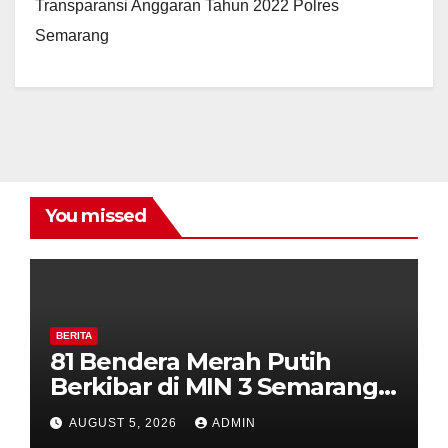
Transparansi Anggaran Tahun 2022 Polres
Semarang
You missed
BERITA
81 Bendera Merah Putih
Berkibar di MIN 3 Semarang,
Bhabinkamtibmas Desa
AUGUST 5, 2026
ADMIN
Timpik Hadiri Peringatan