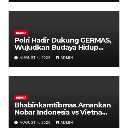
HUT ke-81 Kemerdekaan RI
BERITA
Polri Hadir Dukung GERMAS,
Wujudkan Budaya Hidup
Sehat di Kecamatan Pabelan
AUGUST 4, 2026
ADMIN
BERITA
Bhabinkamtibmas Amankan
Nobar Indonesia vs Vietnam
di Alun-Alun Bung Karno,
AUGUST 4, 2026
ADMIN
Suporter Antusias dan