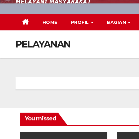
𝙈𝙀𝙇𝘼𝙔𝘼𝙉𝙄 𝙈𝘼𝙎𝙔𝘼𝙍𝘼𝙆𝘼𝙏
HOME
PROFIL
BAGIAN
PELAYANAN
You missed