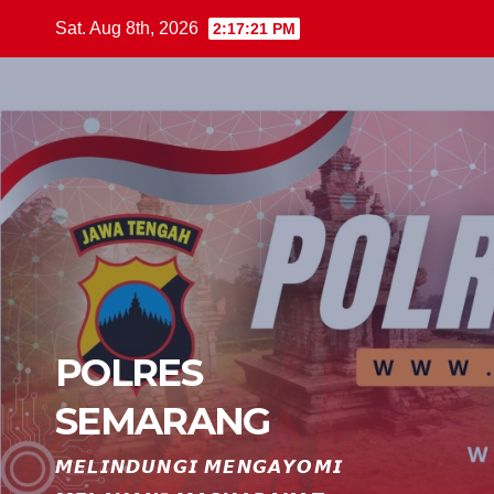
Skip
Sat. Aug 8th, 2026
2:17:22 PM
to
content
POLRES
SEMARANG
𝙈𝙀𝙇𝙄𝙉𝘿𝙐𝙉𝙂𝙄 𝙈𝙀𝙉𝙂𝘼𝙔𝙊𝙈𝙄