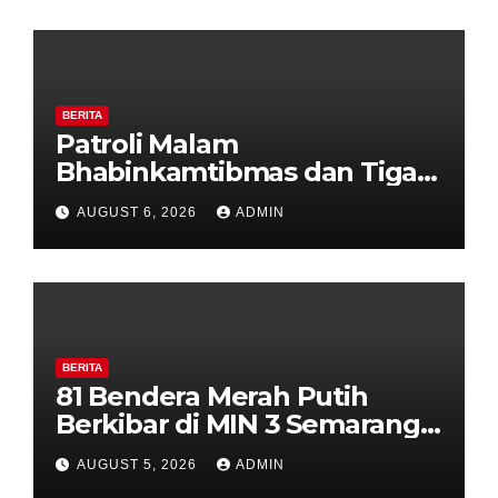
Diajak Aktifkan Ronda
BERITA
Patroli Malam
Bhabinkamtibmas dan Tiga
Pilar Kelurahan Ungaran
AUGUST 6, 2026
ADMIN
Perkuat Kamtibmas, Warga
Diajak Aktifkan Ronda
BERITA
81 Bendera Merah Putih
Berkibar di MIN 3 Semarang,
Bhabinkamtibmas Desa
AUGUST 5, 2026
ADMIN
Timpik Hadiri Peringatan