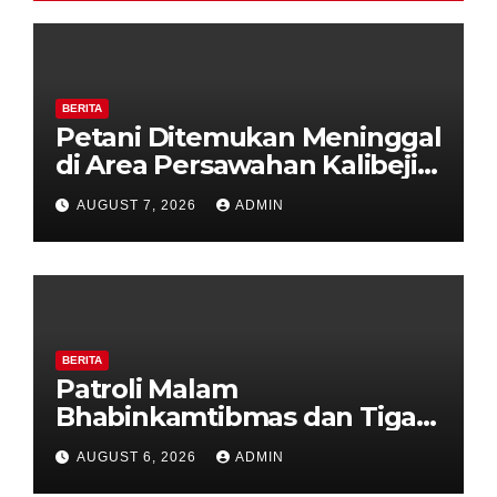
BERITA
Petani Ditemukan Meninggal
di Area Persawahan Kalibeji,
Polisi Pastikan Tidak Ada
AUGUST 7, 2026
ADMIN
Tanda Kekerasan
BERITA
Patroli Malam
Bhabinkamtibmas dan Tiga
Pilar Kelurahan Ungaran
AUGUST 6, 2026
ADMIN
Perkuat Kamtibmas, Warga