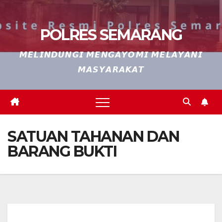
POLRES SEMARANG
𝙈𝙀𝙇𝙄𝙉𝘿𝙐𝙉𝙂𝙄 𝙈𝙀𝙉𝙂𝘼𝙔𝙊𝙈𝙄 𝙈𝙀𝙇𝘼𝙔𝘼𝙉𝙄
𝙈𝘼𝙎𝙔𝘼𝙍𝘼𝙆𝘼𝙏
SATUAN TAHANAN DAN
BARANG BUKTI