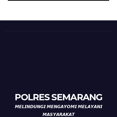
HUT ke-81 Kemerdekaan RI
POLRES SEMARANG
𝙈𝙀𝙇𝙄𝙉𝘿𝙐𝙉𝙂𝙄 𝙈𝙀𝙉𝙂𝘼𝙔𝙊𝙈𝙄 𝙈𝙀𝙇𝘼𝙔𝘼𝙉𝙄
𝙈𝘼𝙎𝙔𝘼𝙍𝘼𝙆𝘼𝙏