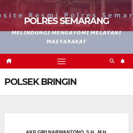
POLRES SEMARANG
𝙈𝙀𝙇𝙄𝙉𝘿𝙐𝙉𝙂𝙄 𝙈𝙀𝙉𝙂𝘼𝙔𝙊𝙈𝙄 𝙈𝙀𝙇𝘼𝙔𝘼𝙉𝙄
𝙈𝘼𝙎𝙔𝘼𝙍𝘼𝙆𝘼𝙏
POLSEK BRINGIN
AKP GIRI NARWANTONO, S.H., M.H.