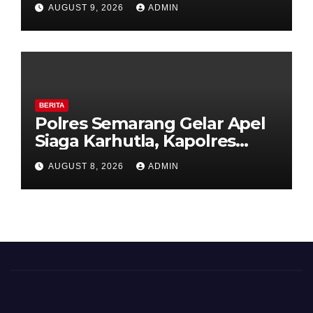
AUGUST 9, 2026
ADMIN
Ambarawa.
BERITA
Polres Semarang Gelar Apel
Siaga Karhutla, Kapolres
Tekankan Sinergi dan
AUGUST 8, 2026
ADMIN
Kesiapsiagaan Hadapi Musim
Kemarau.