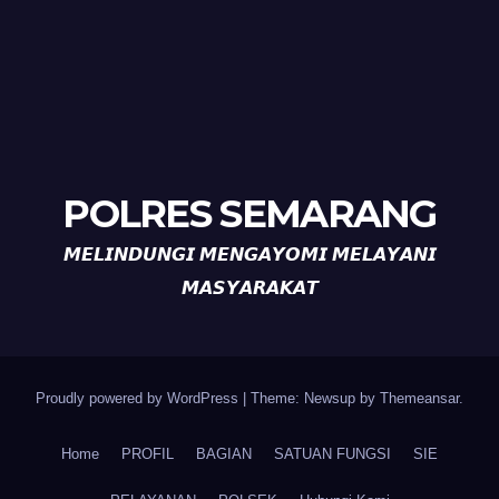
POLRES SEMARANG
𝙈𝙀𝙇𝙄𝙉𝘿𝙐𝙉𝙂𝙄 𝙈𝙀𝙉𝙂𝘼𝙔𝙊𝙈𝙄 𝙈𝙀𝙇𝘼𝙔𝘼𝙉𝙄
𝙈𝘼𝙎𝙔𝘼𝙍𝘼𝙆𝘼𝙏
Proudly powered by WordPress
|
Theme: Newsup by
Themeansar
.
Home
PROFIL
BAGIAN
SATUAN FUNGSI
SIE