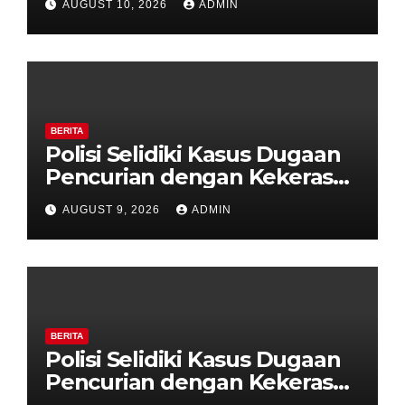
AUGUST 10, 2026
ADMIN
Grobogan, Polisi Dalami
Keterkaitan dengan Kasus
Pencurian.
BERITA
Polisi Selidiki Kasus Dugaan
Pencurian dengan Kekerasan
di Counter HP Royal Phone
AUGUST 9, 2026
ADMIN
Ambarawa.
BERITA
Polisi Selidiki Kasus Dugaan
Pencurian dengan Kekerasan
di Counter HP Royal Phone