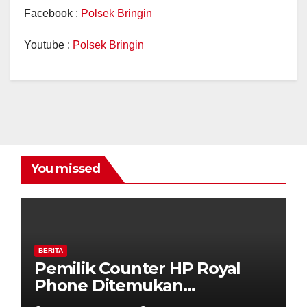
Facebook :
Polsek Bringin
Youtube :
Polsek Bringin
You missed
BERITA
Pemilik Counter HP Royal
Phone Ditemukan
Meninggal di Dalam Mobil di